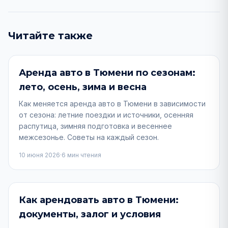
Читайте также
wb_sunny
Сезон за рулём
Аренда авто в Тюмени по сезонам:
лето, осень, зима и весна
Как меняется аренда авто в Тюмени в зависимости
от сезона: летние поездки и источники, осенняя
распутица, зимняя подготовка и весеннее
межсезонье. Советы на каждый сезон.
10 июня 2026
·
6
мин чтения
menu_book
Аренда и советы
Как арендовать авто в Тюмени:
документы, залог и условия