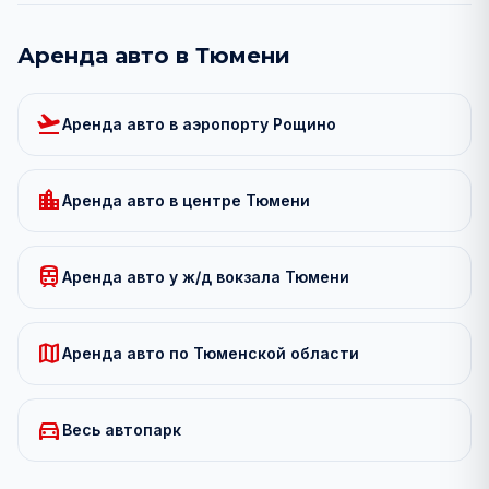
Аренда авто в Тюмени
flight_takeoff
Аренда авто
в аэропорту Рощино
location_city
Аренда авто
в центре Тюмени
train
Аренда авто
у ж/д вокзала Тюмени
map
Аренда авто
по Тюменской области
directions_car
Весь автопарк