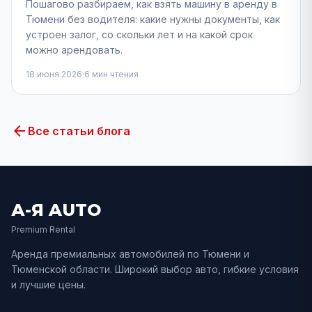
Пошагово разбираем, как взять машину в аренду в
Тюмени без водителя: какие нужны документы, как
устроен залог, со скольки лет и на какой срок
можно арендовать.
18 июня 2026
·
6
мин чтения
arrow_back
Все статьи блога
А-Я AUTO
Premium Rental
Аренда премиальных автомобилей по
Тюмени
и
Тюменской
области. Широкий выбор авто, гибкие условия
и лучшие цены.