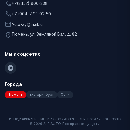
phone
+7(3452) 900-338
phone
+7 (904) 493-92-50
mail
Auto-ay@mail.ru
location_on
Тюмень, ул. Земляной Вал, д. 82
Мы в соцсетях
Города
Тюмень
Екатеринбург
Сочи
ИП Курепин Я.В. | ИНН: 723007912170 | ОГРН: 319723200033112
©
2026
А-Я AUTO. Все права защищены.