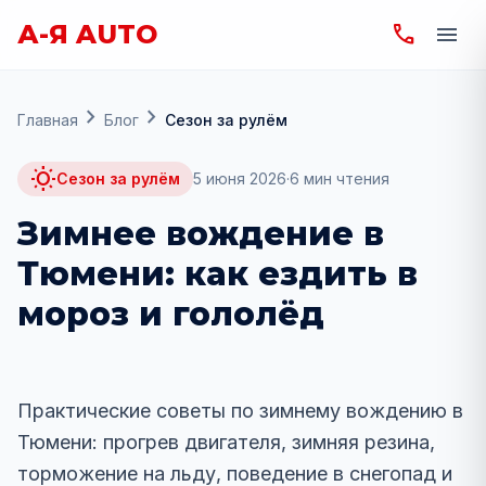
А-Я AUTO
phone
menu
chevron_right
chevron_right
Главная
Блог
Сезон за рулём
wb_sunny
Сезон за рулём
5 июня 2026
·
6
мин чтения
Зимнее вождение в
Тюмени: как ездить в
мороз и гололёд
wb_sunny
Практические советы по зимнему вождению в
Тюмени: прогрев двигателя, зимняя резина,
торможение на льду, поведение в снегопад и